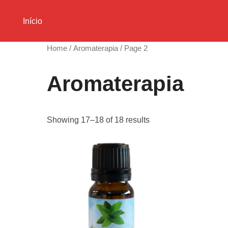
Skip
to
Início
content
Home
/
Aromaterapia
/ Page 2
Aromaterapia
Showing 17–18 of 18 results