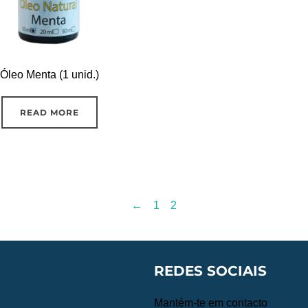
Óleo Menta (1 unid.)
READ MORE
←
1
2
REDES SOCIAIS
Mantém-te em contacto