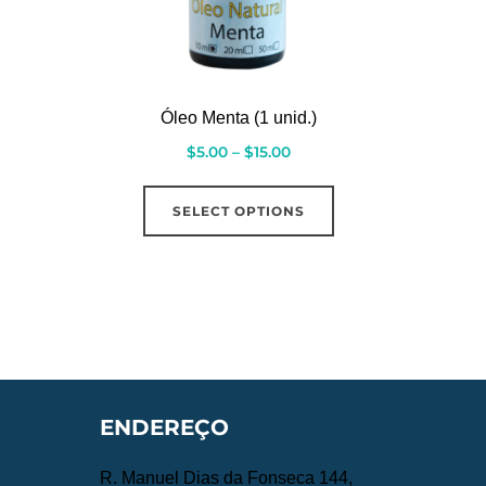
Óleo Menta (1 unid.)
$
5.00
–
$
15.00
SELECT OPTIONS
ENDEREÇO
R. Manuel Dias da Fonseca 144,