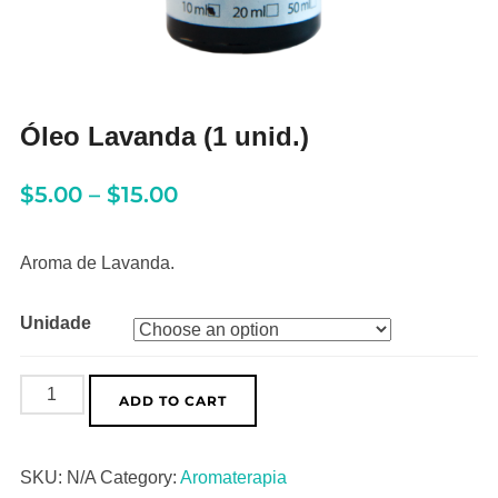
Óleo Lavanda (1 unid.)
$
5.00
–
$
15.00
Aroma de Lavanda.
Unidade
Óleo
ADD TO CART
Lavanda
(1
SKU:
N/A
Category:
Aromaterapia
unid.)